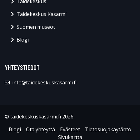
Taidekeskus
Taidekeskus Kasarmi
Suomen museot
Blogi
YHTEYSTIEDOT
info@taidekeskuskasarmi.fi
© taidekeskuskasarmi.fi 2026
Blogi
Ota yhteyttä
Evästeet
Tietosuojakäytäntö
Sivukartta