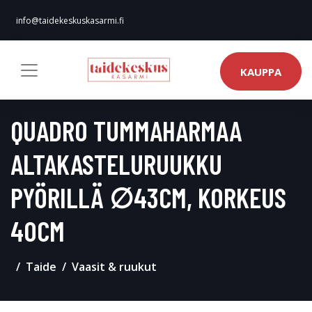
info@taidekeskuskasarmi.fi
KAUPPA
QUADRO TUMMAHARMAA
ALTAKASTELURUUKKU
PYÖRILLÄ ∅43CM, KORKEUS
40CM
Taide
Vaasit & ruukut