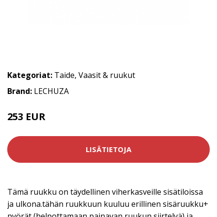
Kategoriat:
Taide
,
Vaasit & ruukut
Brand:
LECHUZA
253 EUR
LISÄTIETOJA
Tämä ruukku on täydellinen viherkasveille sisätiloissa
ja ulkona.tähän ruukkuun kuuluu erillinen sisäruukku+
pyörät (helpottamaan painavan ruukun siirtelyä) ja