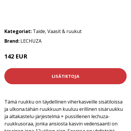
Kategoriat:
Taide
,
Vaasit & ruukut
Brand:
LECHUZA
142 EUR
LISÄTIETOJA
Tämä ruukku on täydellinen viherkasveille sisätiloissa
ja ulkona.tähän ruukkuun kuuluu erillinen sisäruukku
ja altakastelu-järjestelmä + pussillenen lechuza-
ruukkusoraa, jonka ansiosta kasvin vedensaanti on
tasainen jopa 12 viikon ajan. Sorassa on yhdisteitä,