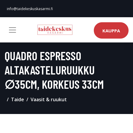
info@taidekeskuskasarmi.fi
KAUPPA
QUADRO ESPRESSO
ALTAKASTELURUUKKU
∅35CM, KORKEUS 33CM
Taide
Vaasit & ruukut