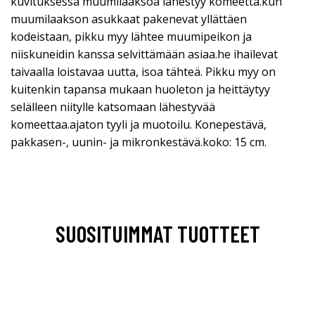
kuvituksessa muumilaaksoa lähestyy komeetta.kun
muumilaakson asukkaat pakenevat yllättäen
kodeistaan, pikku myy lähtee muumipeikon ja
niiskuneidin kanssa selvittämään asiaa.he ihailevat
taivaalla loistavaa uutta, isoa tähteä. Pikku myy on
kuitenkin tapansa mukaan huoleton ja heittäytyy
selälleen niitylle katsomaan lähestyvää
komeettaa.ajaton tyyli ja muotoilu. Konepestävä,
pakkasen-, uunin- ja mikronkestävä.koko: 15 cm.
SUOSITUIMMAT TUOTTEET