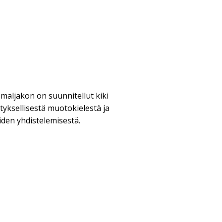
maljakon on suunnitellut kiki
ätyksellisestä muotokielestä ja
iden yhdistelemisestä.