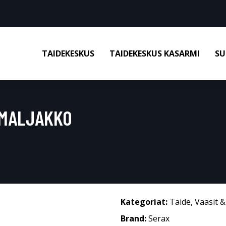
TAIDEKESKUS
TAIDEKESKUS KASARMI
SU
-MALJAKKO
Kategoriat:
Taide
,
Vaasit 
Brand:
Serax