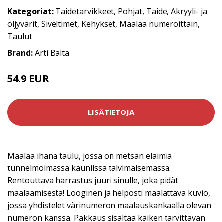
Kategoriat:
Taidetarvikkeet
,
Pohjat
,
Taide
,
Akryyli- ja
öljyvärit
,
Siveltimet
,
Kehykset
,
Maalaa numeroittain
,
Taulut
Brand:
Arti Balta
54.9 EUR
LISÄTIETOJA
Maalaa ihana taulu, jossa on metsän eläimiä
tunnelmoimassa kauniissa talvimaisemassa.
Rentouttava harrastus juuri sinulle, joka pidät
maalaamisesta! Looginen ja helposti maalattava kuvio,
jossa yhdistelet värinumeron maalauskankaalla olevan
numeron kanssa. Pakkaus sisältää kaiken tarvittavan