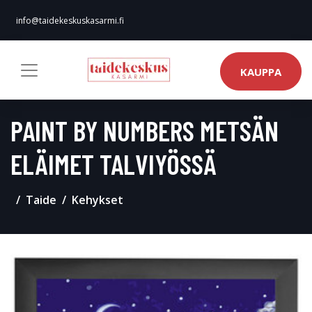
info@taidekeskuskasarmi.fi
KAUPPA
PAINT BY NUMBERS METSÄN
ELÄIMET TALVIYÖSSÄ
Taide
Kehykset