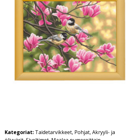
Kategoriat:
Taidetarvikkeet
,
Pohjat
,
Akryyli- ja
öljyvärit
,
Siveltimet
,
Maalaa numeroittain