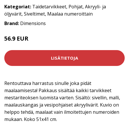
Kategoriat:
Taidetarvikkeet
,
Pohjat
,
Akryyli- ja
öljyvärit
,
Siveltimet
,
Maalaa numeroittain
Brand:
Dimensions
56.9 EUR
LISÄTIETOJA
Rentouttava harrastus sinulle joka pidät
maalaamisesta! Pakkaus sisältää kaikki tarvikkeet
mestariteoksen luomista varten. Sisältö: sivellin, malli,
maalauskangas ja vesipohjaiset akryylivärit. Kuvio on
helppo tehdä, maalaat vain ilmoitettujen numeroiden
mukaan. Koko 51x41 cm.