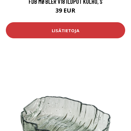
FDB MØBLER V18 ILDPOT KULHO, S
39 EUR
LISÄTIETOJA