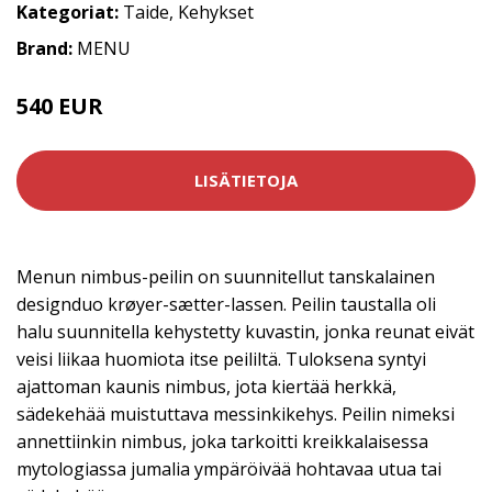
Kategoriat:
Taide
,
Kehykset
Brand:
MENU
540 EUR
LISÄTIETOJA
Menun nimbus-peilin on suunnitellut tanskalainen
designduo krøyer-sætter-lassen. Peilin taustalla oli
halu suunnitella kehystetty kuvastin, jonka reunat eivät
veisi liikaa huomiota itse peililtä. Tuloksena syntyi
ajattoman kaunis nimbus, jota kiertää herkkä,
sädekehää muistuttava messinkikehys. Peilin nimeksi
annettiinkin nimbus, joka tarkoitti kreikkalaisessa
mytologiassa jumalia ympäröivää hohtavaa utua tai