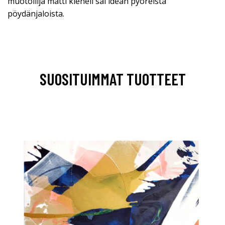
muotoilija matti klenell sai idean pyöreistä
pöydänjaloista.
SUOSITUIMMAT TUOTTEET