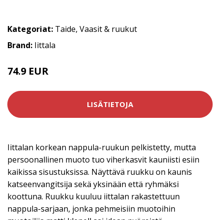
Kategoriat:
Taide
,
Vaasit & ruukut
Brand:
Iittala
74.9 EUR
LISÄTIETOJA
Iittalan korkean nappula-ruukun pelkistetty, mutta
persoonallinen muoto tuo viherkasvit kauniisti esiin
kaikissa sisustuksissa. Näyttävä ruukku on kaunis
katseenvangitsija sekä yksinään että ryhmäksi
koottuna. Ruukku kuuluu iittalan rakastettuun
nappula-sarjaan, jonka pehmeisiin muotoihin