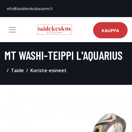
info@taidekeskuskasarmi.fi
KAUPPA
MT WASHI-TEIPPI L'AQUARIUS
Taide
Koriste-esineet