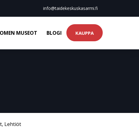
info@taidekeskuskasarmi.fi
OMEN MUSEOT
BLOGI
KAUPPA
t
,
Lehtiöt