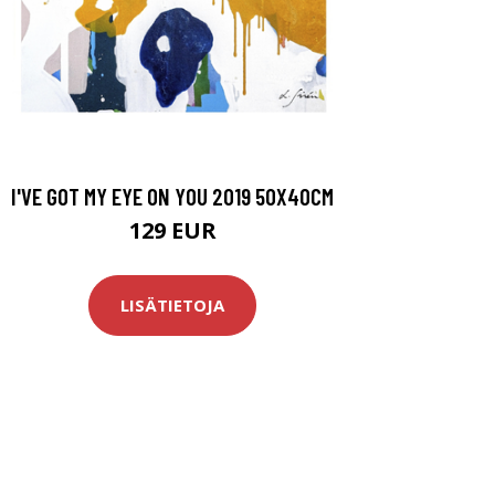
I'VE GOT MY EYE ON YOU 2019 50X40CM
129 EUR
LISÄTIETOJA