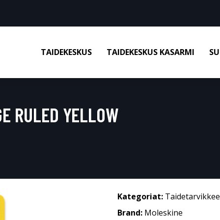
TAIDEKESKUS
TAIDEKESKUS KASARMI
SU
GE RULED YELLOW
Kategoriat:
Taidetarvikkee
Brand:
Moleskine