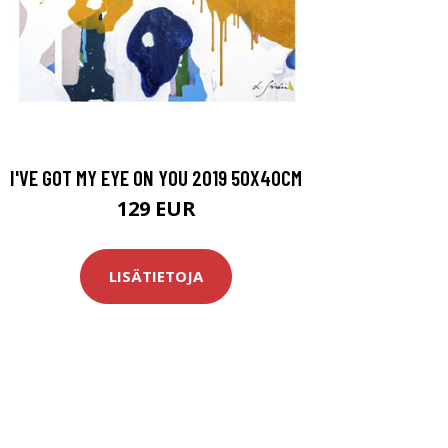
I'VE GOT MY EYE ON YOU 2019 50X40CM
129 EUR
LISÄTIETOJA