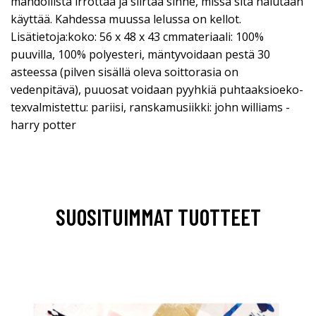
mahdollista irrottaa ja siirtää sinne, missä sitä halutaan
käyttää. Kahdessa muussa lelussa on kellot.
Lisätietoja:koko: 56 x 48 x 43 cmmateriaali: 100%
puuvilla, 100% polyesteri, mäntyvoidaan pestä 30
asteessa (pilven sisällä oleva soittorasia on
vedenpitävä), puuosat voidaan pyyhkiä puhtaaksioeko-
texvalmistettu: pariisi, ranskamusiikki: john williams -
harry potter
SUOSITUIMMAT TUOTTEET