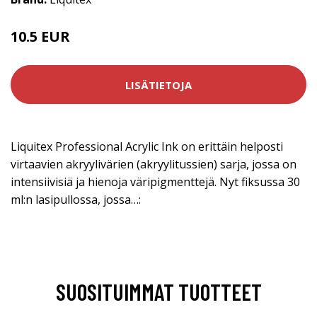
10.5 EUR
LISÄTIETOJA
Liquitex Professional Acrylic Ink on erittäin helposti
virtaavien akryylivärien (akryylitussien) sarja, jossa on
intensiivisiä ja hienoja väripigmenttejä. Nyt fiksussa 30
ml:n lasipullossa, jossa…:
SUOSITUIMMAT TUOTTEET