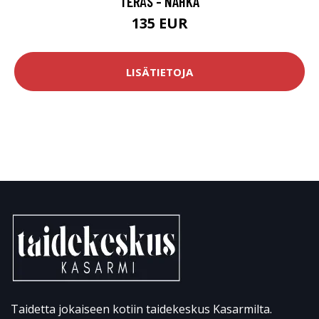
TERÄS - NAHKA
135 EUR
LISÄTIETOJA
Taidetta jokaiseen kotiin taidekeskus Kasarmilta.