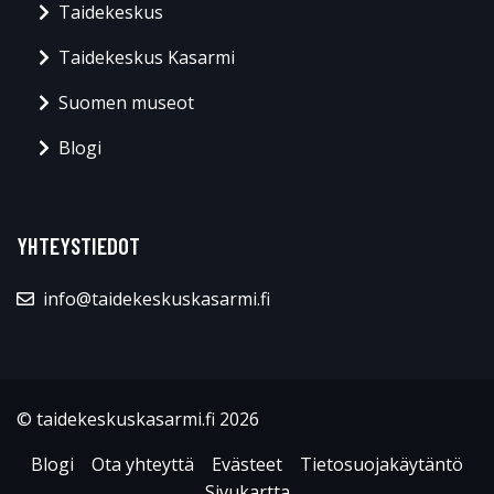
Taidekeskus
Taidekeskus Kasarmi
Suomen museot
Blogi
YHTEYSTIEDOT
info@taidekeskuskasarmi.fi
© taidekeskuskasarmi.fi 2026
Blogi
Ota yhteyttä
Evästeet
Tietosuojakäytäntö
Sivukartta