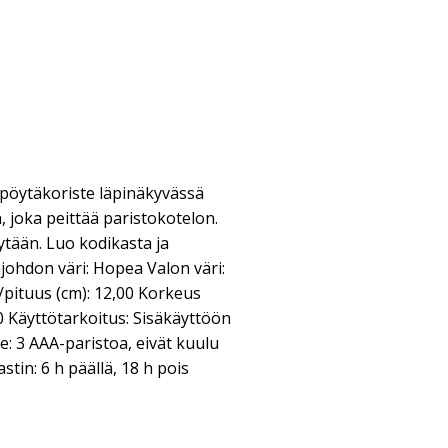
pöytäkoriste läpinäkyvässä
a, joka peittää paristokotelon.
ytään. Luo kodikasta ja
säjohdon väri: Hopea Valon väri:
pituus (cm): 12,00 Korkeus
00 Käyttötarkoitus: Sisäkäyttöön
e: 3 AAA-paristoa, eivät kuulu
stin: 6 h päällä, 18 h pois