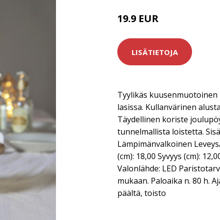
19.9 EUR
LISÄTIETOJA
Tyylikäs kuusenmuotoinen 
lasissa. Kullanvärinen alust
Täydellinen koriste joulupö
tunnelmallista loistetta. Si
Lämpimänvalkoinen Leveys/
(cm): 18,00 Syvyys (cm): 12,
Valonlähde: LED Paristotarv
mukaan. Paloaika n. 80 h. Aja
päältä, toisto