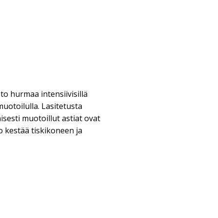
to hurmaa intensiivisillä
muotoilulla. Lasitetusta
isesti muotoillut astiat ovat
o kestää tiskikoneen ja