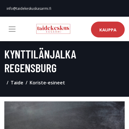
info@taidekeskuskasarmi.fi
KAUPPA
KYNTTILÄNJALKA
REGENSBURG
Taide
Koriste-esineet