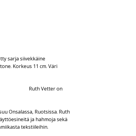
ty sarja siivekkäine
stone. Korkeus 11 cm. Väri
Ruth Vetter on
asuu Onsalassa, Ruotsissa. Ruth
käyttöesineitä ja hahmoja sekä
amiikasta tekstiileihin.