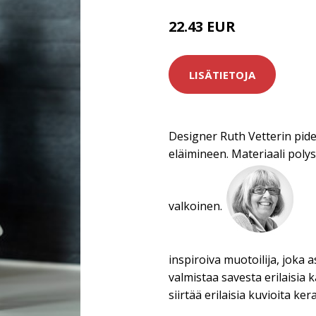
22.43 EUR
24.9 EUR
LISÄTIETOJA
Designer Ruth Vetterin pidet
eläimineen. Materiaali poly
valkoinen.
inspiroiva muotoilija, joka 
valmistaa savesta erilaisia 
siirtää erilaisia kuvioita ker