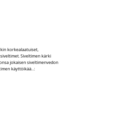
in korkealaatuiset,
iveltimet. Siveltimen kärki
onsa jokaisen siveltimenvedon
ltimen käyttöikää…: