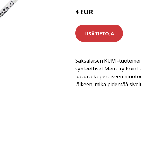
4 EUR
LISÄTIETOJA
Saksalaisen KUM -tuotemerk
synteettiset Memory Point -s
palaa alkuperäiseen muoto
jälkeen, mikä pidentää sive