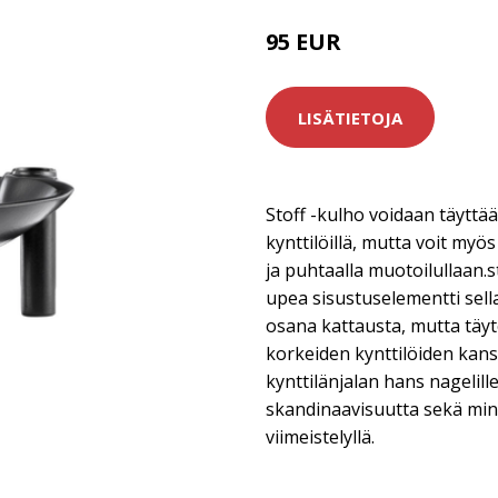
95 EUR
LISÄTIETOJA
Stoff -kulho voidaan täyttää 
kynttilöillä, mutta voit myö
ja puhtaalla muotoilullaan.s
upea sisustuselementti sell
osana kattausta, mutta täy
korkeiden kynttilöiden kanss
kynttilänjalan hans nagelill
skandinaavisuutta sekä minim
viimeistelyllä.