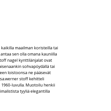
kaikilla maailman koristeilla tai
s antaa sen olla omana kauniilla
toff nagel kynttilänjalat ovat
aisenaankin sohvapöydällä tai
teen loistoonsa ne pääsevät
a.werner stoff kehitteli
e 1960-luvulla. Muotoilu henkii
alistista tyyliä elegantilla