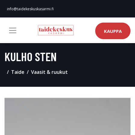
info@taidekeskuskasarmi.fi
KAUPPA
KULHO STEN
Taide
Vaasit & ruukut