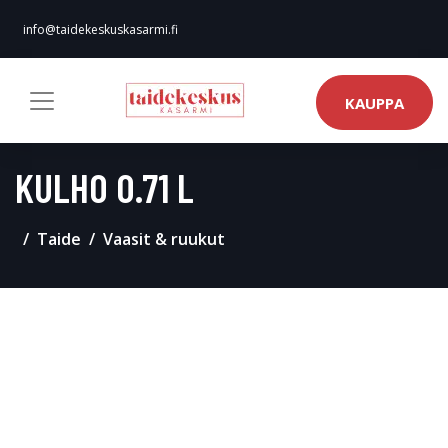
info@taidekeskuskasarmi.fi
KAUPPA
KULHO 0.71 L
Taide
Vaasit & ruukut