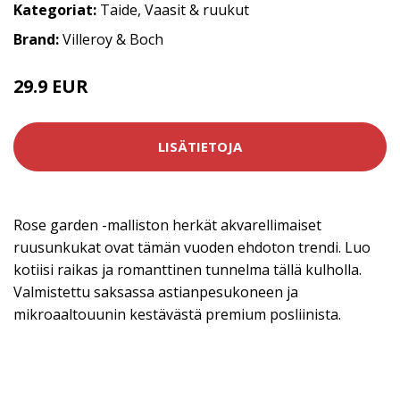
Kategoriat:
Taide
,
Vaasit & ruukut
Brand:
Villeroy & Boch
29.9 EUR
LISÄTIETOJA
Rose garden -malliston herkät akvarellimaiset
ruusunkukat ovat tämän vuoden ehdoton trendi. Luo
kotiisi raikas ja romanttinen tunnelma tällä kulholla.
Valmistettu saksassa astianpesukoneen ja
mikroaaltouunin kestävästä premium posliinista.