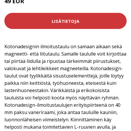
49 EUR
LISÄTIETOJA
Kotonadesignin ilmoitustaulu on samaan aikaan sekä
magneetti- että liitutaulu. Samalle taululle voit kirjoittaa
tai piirtää liidulla ja ripustaa tärkeimmät piirustukset,
valokuvat ja lehtileikkeet magneeteilla. Kotonadesign-
taulut ovat tyylikkäitä sisustuselementtejä, joille löytyy
paikka niin keittiöstä, työhuoneesta, eteisestä kuin
lastenhuoneestakin. Värikkäistä ja erikokoisista
tauluista voi helposti koota myös näyttävän ryhmän.
Kotonadesign-ilmoitustaulujen erityispiirteenä on 40
mm paksu vaneriraami, joka antaa tauluille kauniin,
luonnonläheisen viimeistelyn. Kiinnittäminen käy
helposti mukana toimitettavien L-ruuvien avulla, ja