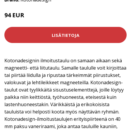
94 EUR
LISÄTIETOJA
Kotonadesignin ilmoitustaulu on samaan aikaan sekä
magneetti- että liitutaulu. Samalle taululle voit kirjoittaa
tai piirtää liidulla ja ripustaa tärkeimmät piirustukset,
valokuvat ja lehtileikkeet magneeteilla. Kotonadesign-
taulut ovat tyylikkäitä sisustuselementtejä, joille löytyy
paikka niin keittiöstä, työhuoneesta, eteisestä kuin
lastenhuoneestakin. Värikkäistä ja erikokoisista
tauluista voi helposti koota myös näyttävän ryhmän.
Kotonadesign-ilmoitustaulujen erityispiirteenä on 40
mm paksu vaneriraami, joka antaa tauluille kauniin,