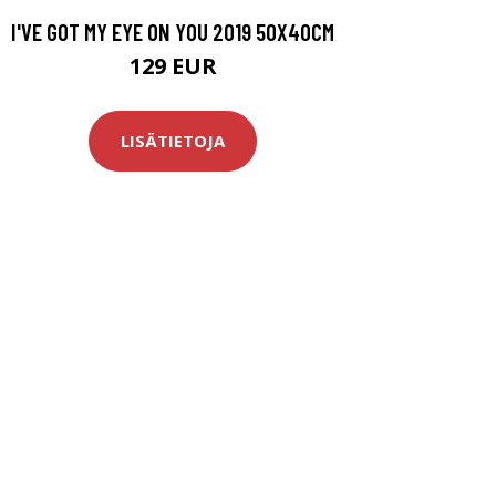
I'VE GOT MY EYE ON YOU 2019 50X40CM
129 EUR
LISÄTIETOJA