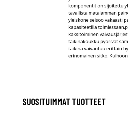
komponentit on sijoitettu 
tavallista matalamman pain
yleiskone seisoo vakaasti 
kapasiteetilla toimiessaan
kaksitoiminen vaivausjärjest
taikinakoukku pyörivät sam
taikina vaivautuu erittäin h
erinomainen sitko. Kulhoon
SUOSITUIMMAT TUOTTEET