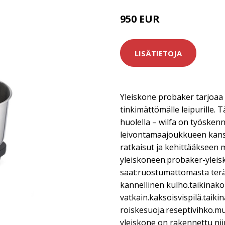
950 EUR
LISÄTIETOJA
Yleiskone probaker tarjoaa
tinkimättömälle leipurille.
huolella – wilfa on työskenn
leivontamaajoukkueen kans
ratkaisut ja kehittääkseen
yleiskoneen.probaker-ylei
saat:ruostumattomasta teräk
kannellinen kulho.taikinako
vatkain.kaksoisvispilä.taiki
roiskesuoja.reseptivihko.muk
yleiskone on rakennettu nii