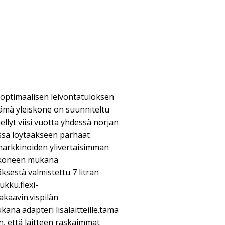
 optimaalisen leivontatuloksen
 Tämä yleiskone on suunniteltu
ellyt viisi vuotta yhdessä norjan
sa löytääkseen parhaat
 markkinoiden ylivertaisimman
skoneen mukana
sestä valmistettu 7 litran
ukku.flexi-
nakaavin.vispilän
ana adapteri lisälaitteille.tämä
n, että laitteen raskaimmat