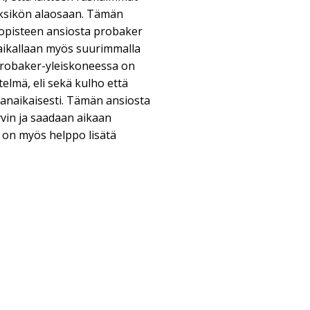
yksikön alaosaan. Tämän
opisteen ansiosta probaker
paikallaan myös suurimmalla
.probaker-yleiskoneessa on
elmä, eli sekä kulho että
anaikaisesti. Tämän ansiosta
yvin ja saadaan aikaan
 on myös helppo lisätä