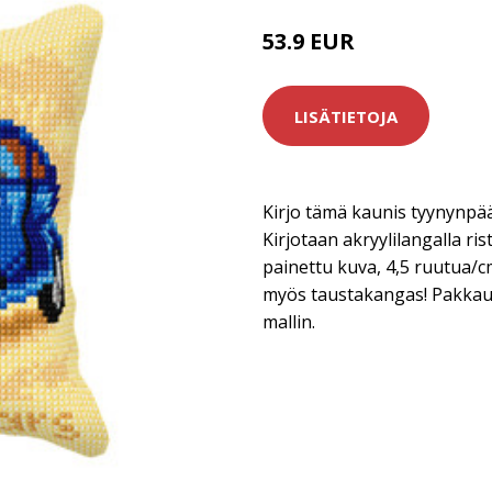
53.9 EUR
LISÄTIETOJA
Kirjo tämä kaunis tyynynpääl
Kirjotaan akryylilangalla ri
painettu kuva, 4,5 ruutua/
myös taustakangas! Pakkaus 
mallin.