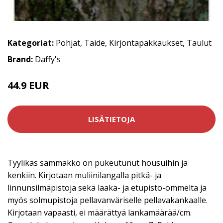
Kategoriat:
Pohjat
,
Taide
,
Kirjontapakkaukset
,
Taulut
Brand:
Daffy's
44.9 EUR
LISÄTIETOJA
Tyylikäs sammakko on pukeutunut housuihin ja
kenkiin. Kirjotaan muliinilangalla pitkä- ja
linnunsilmäpistoja sekä laaka- ja etupisto-ommelta ja
myös solmupistoja pellavanväriselle pellavakankaalle.
Kirjotaan vapaasti, ei määrättyä lankamäärää/cm.