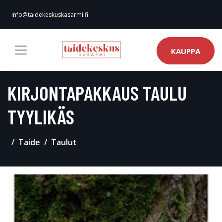
info@taidekeskuskasarmi.fi
KAUPPA
KIRJONTAPAKKAUS TAULU
TYYLIKÄS
Taide
Taulut