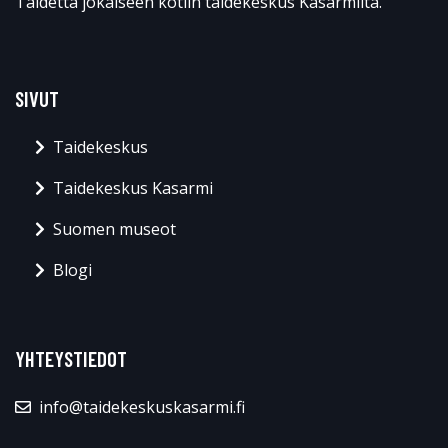
Taidetta jokaiseen kotiin taidekeskus Kasarmilta.
SIVUT
Taidekeskus
Taidekeskus Kasarmi
Suomen museot
Blogi
YHTEYSTIEDOT
info@taidekeskuskasarmi.fi