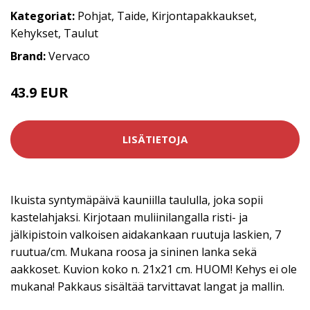
Kategoriat:
Pohjat
,
Taide
,
Kirjontapakkaukset
,
Kehykset
,
Taulut
Brand:
Vervaco
43.9 EUR
LISÄTIETOJA
Ikuista syntymäpäivä kauniilla taululla, joka sopii
kastelahjaksi. Kirjotaan muliinilangalla risti- ja
jälkipistoin valkoisen aidakankaan ruutuja laskien, 7
ruutua/cm. Mukana roosa ja sininen lanka sekä
aakkoset. Kuvion koko n. 21x21 cm. HUOM! Kehys ei ole
mukana! Pakkaus sisältää tarvittavat langat ja mallin.