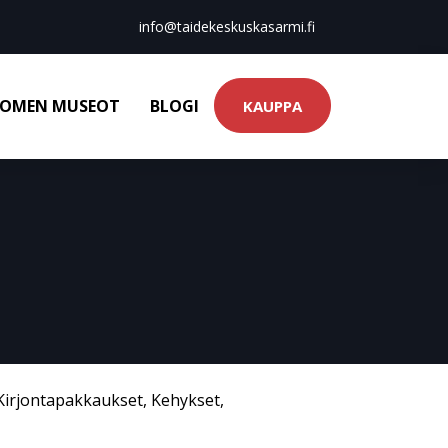
info@taidekeskuskasarmi.fi
OMEN MUSEOT
BLOGI
KAUPPA
Kirjontapakkaukset
,
Kehykset
,