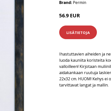
Brand:
Permin
56.9 EUR
LISÄTIETOJA
Ihastuttavien aiheiden ja ne
luoda kauniita koristeita ko
valloilleen! Kirjotaan muliini
aidakankaan ruutuja laskien
22x32 cm. HUOM! Kehys ei o
tarvittavat langat ja mallin.