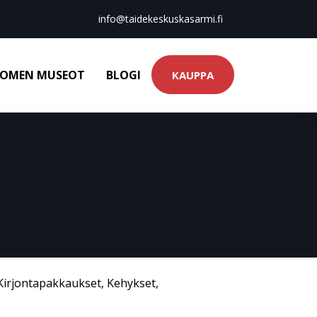
info@taidekeskuskasarmi.fi
OMEN MUSEOT
BLOGI
KAUPPA
Kirjontapakkaukset
,
Kehykset
,