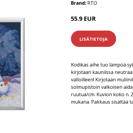
Brand:
RTO
55.9 EUR
LISÄTIETOJA
Kodikas aihe tuo lämpöä sy
kirjotaan kauniissa neutraa
valloilleen! Kirjotaan muliini
solmupistoin valkoisen aida
ruutua/cm. Kuvion koko n. 
mukana. Pakkaus sisältää tar