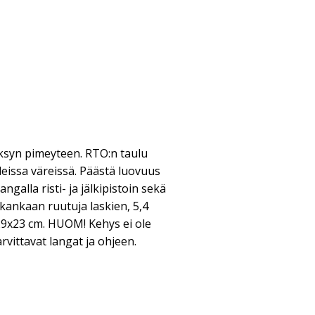
ksyn pimeyteen. RTO:n taulu
leissa väreissä. Päästä luovuus
langalla risti- ja jälkipistoin sekä
kankaan ruutuja laskien, 5,4
29x23 cm. HUOM! Kehys ei ole
vittavat langat ja ohjeen.