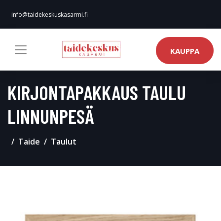
info@taidekeskuskasarmi.fi
KAUPPA
KIRJONTAPAKKAUS TAULU
LINNUNPESÄ
Taide
Taulut