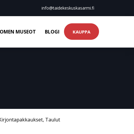
info@taidekeskuskasarmi.fi
OMEN MUSEOT
BLOGI
KAUPPA
Kirjontapakkaukset
,
Taulut