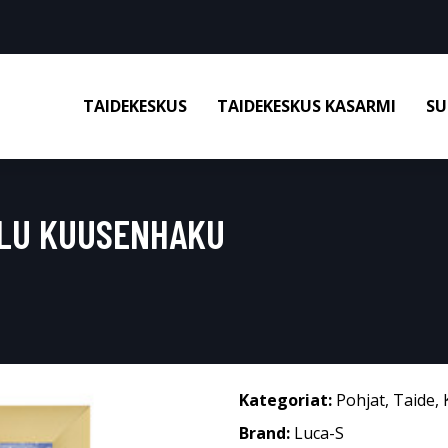
TAIDEKESKUS
TAIDEKESKUS KASARMI
SU
LU KUUSENHAKU
Kategoriat:
Pohjat
,
Taide
,
Brand:
Luca-S