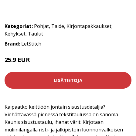
Kategoriat:
Pohjat
,
Taide
,
Kirjontapakkaukset
,
Kehykset
,
Taulut
Brand:
LetStitch
25.9 EUR
LISÄTIETOJA
Kaipaatko keittiöön jontain sisustusdetaljia?
Viehättävässä pienessä tekstitaulussa on sanoma.
Kaunis sisustustaulu, ihanat värit. Kirjotaan
muliinilangalla risti- ja jälkipistoin luonnonvalkoisen