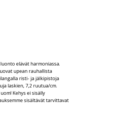
a luonto elävät harmoniassa.
 luovat upean rauhallista
ngalla risti- ja jälkipistoja
ja laskien, 7,2 ruutua/cm.
uom! Kehys ei sisälly
uksemme sisältävät tarvittavat