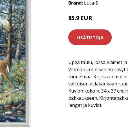
Brand:
Luca-S
85.9 EUR
LISÄTIETOJA
Upea taulu, jossa eläimet j
Vihreän ja sinisen eri sävyt
tunnelmaa. Kirjotaan muliinila
valkoisen aidakankaan ruutu
Kuvion koko n. 34 x 37 cm. H
pakkaukseen. Kirjontapakka
langat ja kuviot.