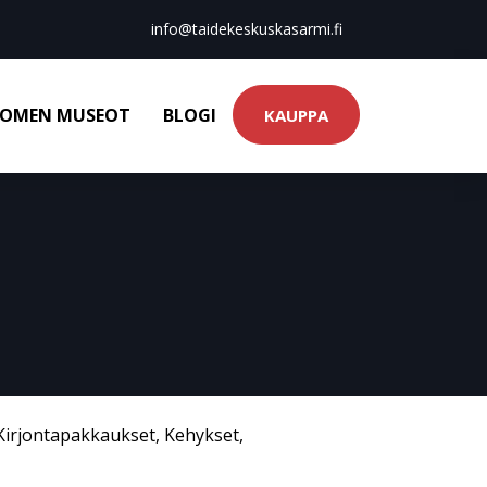
info@taidekeskuskasarmi.fi
OMEN MUSEOT
BLOGI
KAUPPA
Kirjontapakkaukset
,
Kehykset
,