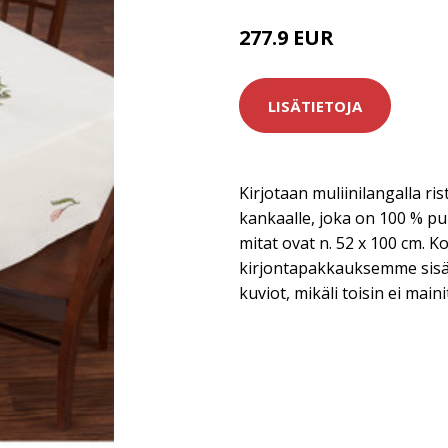
277.9 EUR
LISÄTIETOJA
Kirjotaan muliinilangalla rist
kankaalle, joka on 100 % puu
mitat ovat n. 52 x 100 cm. K
kirjontapakkauksemme sisält
kuviot, mikäli toisin ei maini