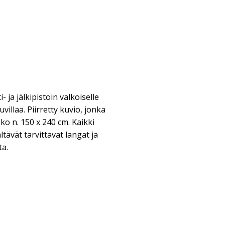
i- ja jälkipistoin valkoiselle
villaa. Piirretty kuvio, jonka
oko n. 150 x 240 cm. Kaikki
ävät tarvittavat langat ja
ta.