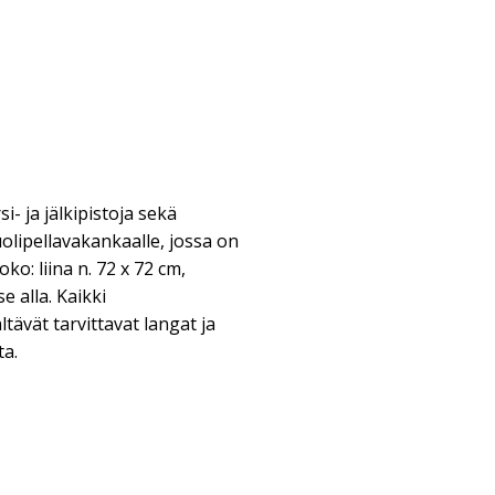
i- ja jälkipistoja sekä
lipellavakankaalle, jossa on
oko: liina n. 72 x 72 cm,
se alla. Kaikki
ävät tarvittavat langat ja
ta.