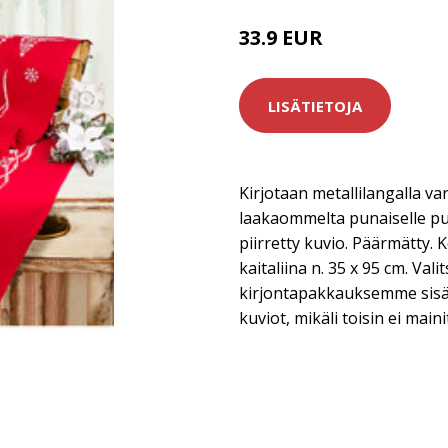
33.9 EUR
LISÄTIETOJA
Kirjotaan metallilangalla vars
laakaommelta punaiselle puo
piirretty kuvio. Päärmätty. K
kaitaliina n. 35 x 95 cm. Valit
kirjontapakkauksemme sisält
kuviot, mikäli toisin ei maini