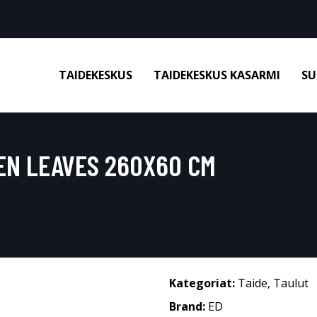
TAIDEKESKUS
TAIDEKESKUS KASARMI
SU
EEN LEAVES 260X60 CM
Kategoriat:
Taide
,
Taulut
Brand:
ED