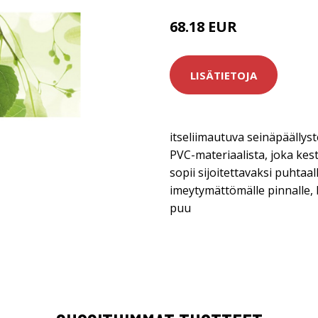
68.18 EUR
LISÄTIETOJA
itseliimautuva seinäpäällys
PVC-materiaalista, joka kes
sopii sijoitettavaksi puhtaalle
imeytymättömälle pinnalle, ku
puu