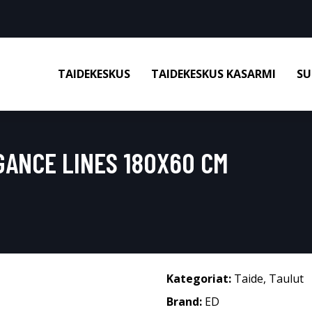
TAIDEKESKUS
TAIDEKESKUS KASARMI
SU
GANCE LINES 180X60 CM
Kategoriat:
Taide
,
Taulut
Brand:
ED