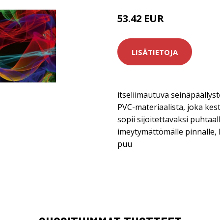
53.42 EUR
LISÄTIETOJA
itseliimautuva seinäpäällys
PVC-materiaalista, joka kes
sopii sijoitettavaksi puhtaalle
imeytymättömälle pinnalle, ku
puu