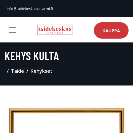
info@taidekeskuskasarmi.fi
KAUPPA
KEHYS KULTA
Taide
Kehykset