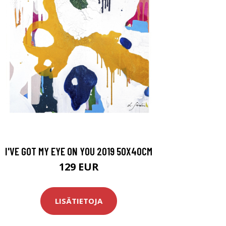
I'VE GOT MY EYE ON YOU 2019 50X40CM
129 EUR
LISÄTIETOJA