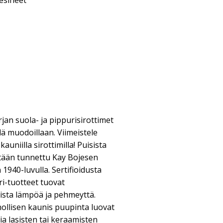
esineet
an suola- ja pippurisirottimet
ä muodoillaan. Viimeistele
uniilla sirottimilla! Puisista
istään tunnettu Kay Bojesen
1940-luvulla. Sertifioidusta
i-tuotteet tuovat
sta lämpöä ja pehmeyttä.
ollisen kaunis puupinta luovat
a lasisten tai keraamisten