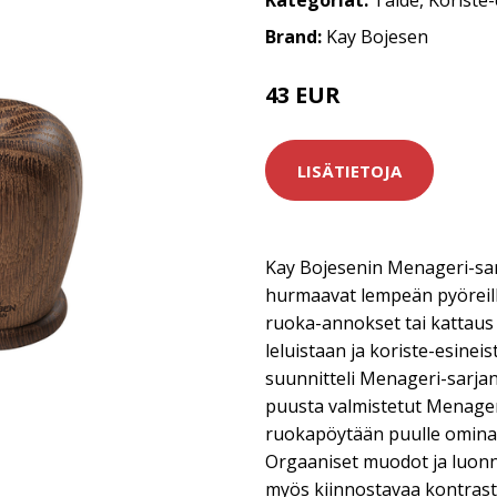
Kategoriat:
Taide
,
Koriste-
Brand:
Kay Bojesen
43 EUR
LISÄTIETOJA
Kay Bojesenin Menageri-sarj
hurmaavat lempeän pyöreill
ruoka-annokset tai kattaus ka
leluistaan ja koriste-esine
suunnitteli Menageri-sarjan 
puusta valmistetut Menager
ruokapöytään puulle ominai
Orgaaniset muodot ja luonn
myös kiinnostavaa kontrasti