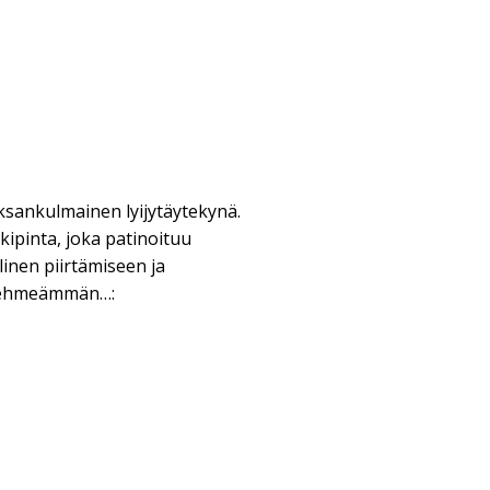
ksankulmainen lyijytäytekynä.
ipinta, joka patinoituu
linen piirtämiseen ja
 pehmeämmän…: