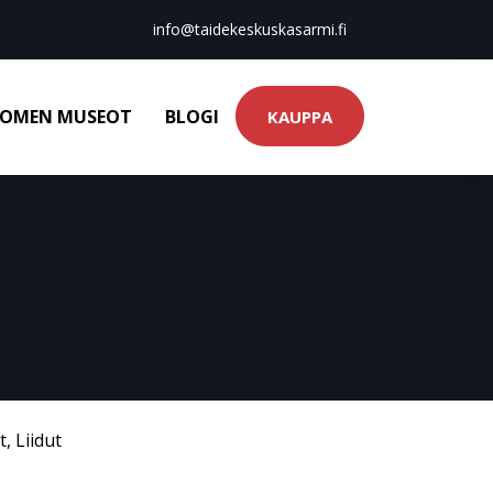
info@taidekeskuskasarmi.fi
OMEN MUSEOT
BLOGI
KAUPPA
t
,
Liidut