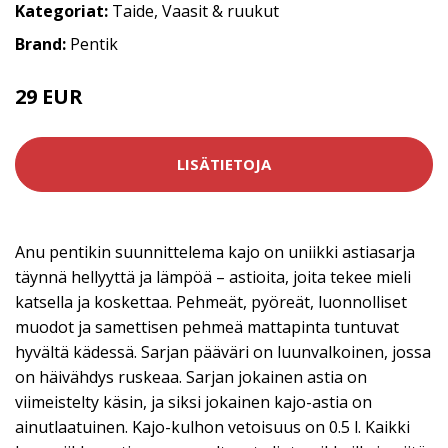
Kategoriat:
Taide
,
Vaasit & ruukut
Brand:
Pentik
29 EUR
LISÄTIETOJA
Anu pentikin suunnittelema kajo on uniikki astiasarja
täynnä hellyyttä ja lämpöä – astioita, joita tekee mieli
katsella ja koskettaa. Pehmeät, pyöreät, luonnolliset
muodot ja samettisen pehmeä mattapinta tuntuvat
hyvältä kädessä. Sarjan pääväri on luunvalkoinen, jossa
on häivähdys ruskeaa. Sarjan jokainen astia on
viimeistelty käsin, ja siksi jokainen kajo-astia on
ainutlaatuinen. Kajo-kulhon vetoisuus on 0.5 l. Kaikki