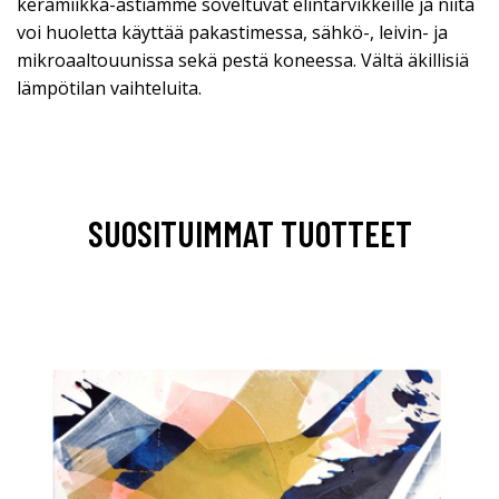
keramiikka-astiamme soveltuvat elintarvikkeille ja niitä
voi huoletta käyttää pakastimessa, sähkö-, leivin- ja
mikroaaltouunissa sekä pestä koneessa. Vältä äkillisiä
lämpötilan vaihteluita.
SUOSITUIMMAT TUOTTEET