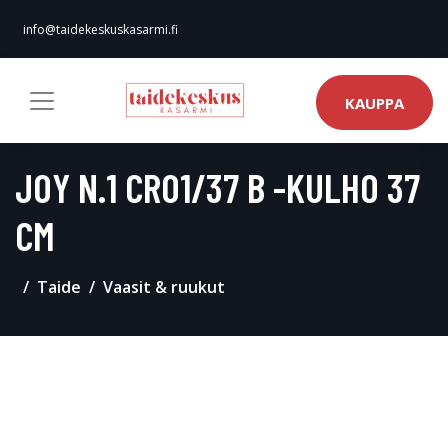
info@taidekeskuskasarmi.fi
KAUPPA
JOY N.1 CR01/37 B -KULHO 37
CM
Taide
Vaasit & ruukut