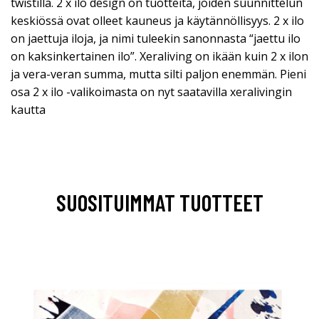
twistillä. 2 x ilo design on tuotteita, joiden suunnittelun
keskiössä ovat olleet kauneus ja käytännöllisyys. 2 x ilo
on jaettuja iloja, ja nimi tuleekin sanonnasta “jaettu ilo
on kaksinkertainen ilo”. Xeraliving on ikään kuin 2 x ilon
ja vera-veran summa, mutta silti paljon enemmän. Pieni
osa 2 x ilo -valikoimasta on nyt saatavilla xeralivingin
kautta
SUOSITUIMMAT TUOTTEET