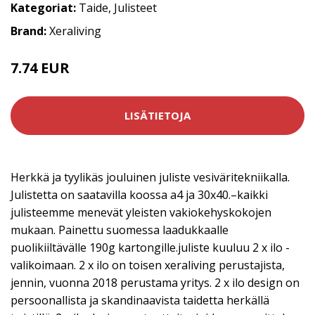
Kategoriat:
Taide
,
Julisteet
Brand:
Xeraliving
7.74 EUR
12.9 EUR
LISÄTIETOJA
Herkkä ja tyylikäs jouluinen juliste vesiväritekniikalla.
Julistetta on saatavilla koossa a4 ja 30x40.–kaikki
julisteemme menevät yleisten vakiokehyskokojen
mukaan. Painettu suomessa laadukkaalle
puolikiiltävälle 190g kartongille.juliste kuuluu 2 x ilo -
valikoimaan. 2 x ilo on toisen xeraliving perustajista,
jennin, vuonna 2018 perustama yritys. 2 x ilo design on
persoonallista ja skandinaavista taidetta herkällä