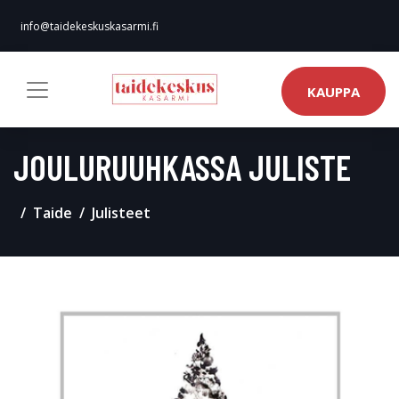
info@taidekeskuskasarmi.fi
KAUPPA
JOULURUUHKASSA JULISTE
Taide
Julisteet