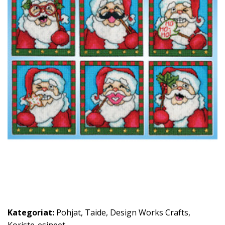
Kategoriat:
Pohjat
,
Taide
,
Design Works Crafts
,
Koriste-esineet