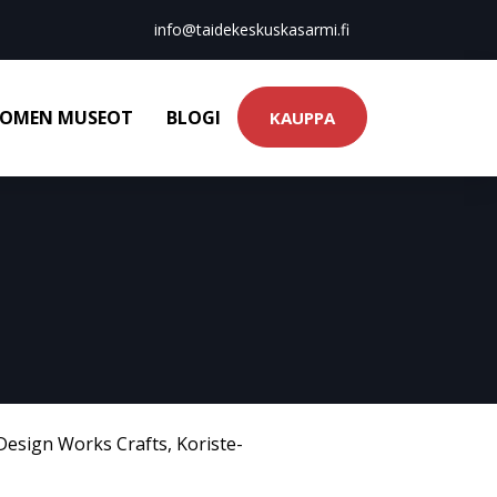
info@taidekeskuskasarmi.fi
OMEN MUSEOT
BLOGI
KAUPPA
Design Works Crafts
,
Koriste-